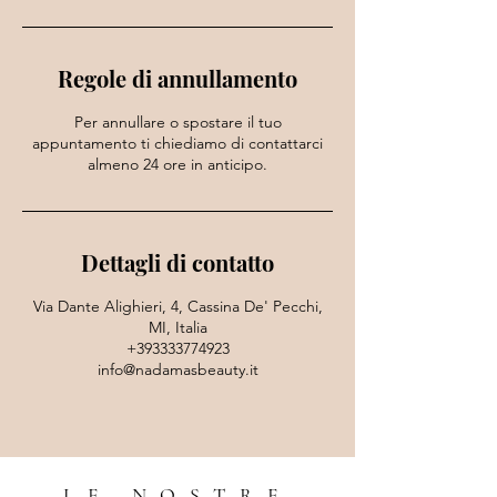
t
i
Regole di annullamento
Per annullare o spostare il tuo
appuntamento ti chiediamo di contattarci
almeno 24 ore in anticipo.
Dettagli di contatto
Via Dante Alighieri, 4, Cassina De' Pecchi,
MI, Italia
+393333774923
info@nadamasbeauty.it
LE NOSTRE