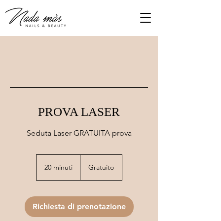
PROVA LASER
Seduta Laser GRATUITA prova
Gratuito
20 minuti
2
Gratuito
0
m
i
n
Richiesta di prenotazione
u