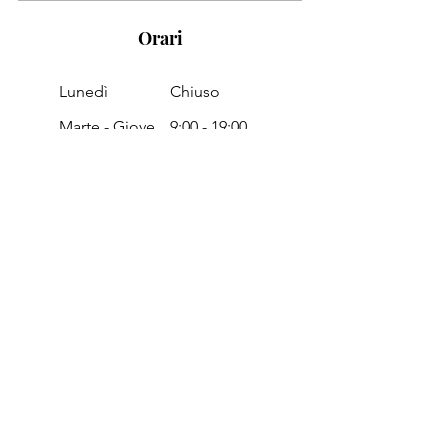
Orari
Lunedì
Chiuso
Marte - Giove
9:00 -
19:00
Venerdì
9:00 - 18:30
Sabato
8:00 - 14:00
Domenica
Chiuso
Passa a trovarci in negozio