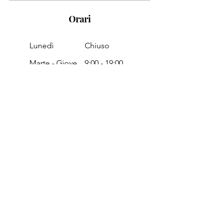
Orari
Lunedì
Chiuso
Marte - Giove
9:00 -
19:00
Venerdì
9:00 - 18:30
Sabato
8:00 - 14:00
Domenica
Chiuso
Passa a trovarci in negozio