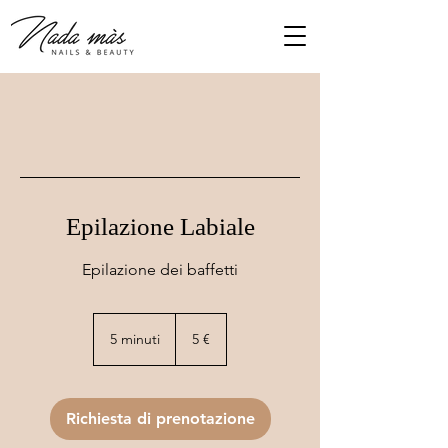
Epilazione Labiale
Epilazione dei baffetti
5
euro
5 minuti
5
5 €
m
i
n
u
Richiesta di prenotazione
t