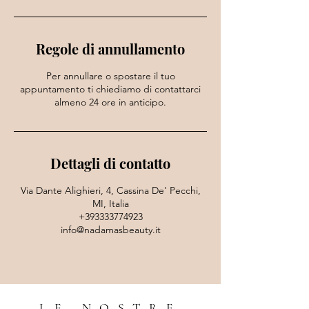
t
i
Regole di annullamento
Per annullare o spostare il tuo
appuntamento ti chiediamo di contattarci
almeno 24 ore in anticipo.
Dettagli di contatto
Via Dante Alighieri, 4, Cassina De' Pecchi,
MI, Italia
+393333774923
info@nadamasbeauty.it
LE NOSTRE