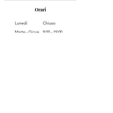
Orari
Lunedì
Chiuso
Marte - Giove
9:00 -
19:00
Venerdì
9:00 - 18:30
Sabato
8:00 - 14:00
Domenica
Chiuso
Passa a trovarci in negozio