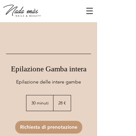
Epilazione Gamba intera
Epilazione delle intere gambe
28
euro
30 minuti
3
28 €
0
m
i
n
Richiesta di prenotazione
u